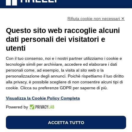
TIRELLI SRL
Via Veronesi, 1 – 46045 Marmirolo (MN), Italia
Rifiuta cookie non necessari ✕
P.iva: 01905710206
Questo sito web raccoglie alcuni
Capitale sociale: 210.000
€
i.v.
dati personali dei visitatori e
Rea: MN-208518
utenti
AZIENDA
POLICY
Con il tuo consenso, noi e i nostri partner utilizziamo i cookie e
tecnologie simili per archiviare, accedere ed elaborare i dati
Supporto tecnico
Whistleblowing
personali come, ad esempio, la visita al sito web o la
Lavora con noi
Codice Etico
personalizzazione degli annunci. Poiché rispettiamo il tuo diritto
alla privacy, è possibile scegliere di non consentire alcuni tipi di
Termini e Condizioni
Privacy policy
cookie. Clicca su preferenze GDPR per saperne di più.
Note Legali
Cookie policy
Visualizza la Cookie Policy Completa
Modifica preferenze
Powered by
Cookies
ACCETTA TUTTO
Copyright ©2026. All Rights Reserved