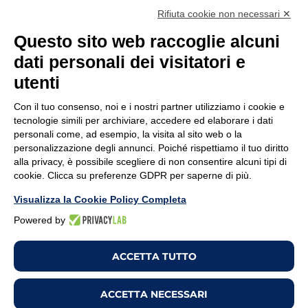
Supporto tecnico
Whistleblowing
Rifiuta cookie non necessari ✕
Lavora con noi
Codice Etico
Questo sito web raccoglie alcuni
dati personali dei visitatori e
Termini e Condizioni
Privacy policy
utenti
Note Legali
Cookie policy
Modifica preferenze
Con il tuo consenso, noi e i nostri partner utilizziamo i cookie e
Cookies
tecnologie simili per archiviare, accedere ed elaborare i dati
personali come, ad esempio, la visita al sito web o la
personalizzazione degli annunci. Poiché rispettiamo il tuo diritto
Copyright ©2026. All Rights Reserved
alla privacy, è possibile scegliere di non consentire alcuni tipi di
cookie. Clicca su preferenze GDPR per saperne di più.
Visualizza la Cookie Policy Completa
Powered by
ACCETTA TUTTO
ACCETTA NECESSARI