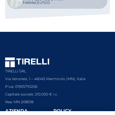
FARMACEUTICO
TIRELLI SRL
Via Veronesi, 1 – 46045 Marmirolo (MN), Italia
P.iva: 01905710206
Capitale sociale: 210.000
€
i.v.
Rea: MN-208518
AZIENDA
POLICY