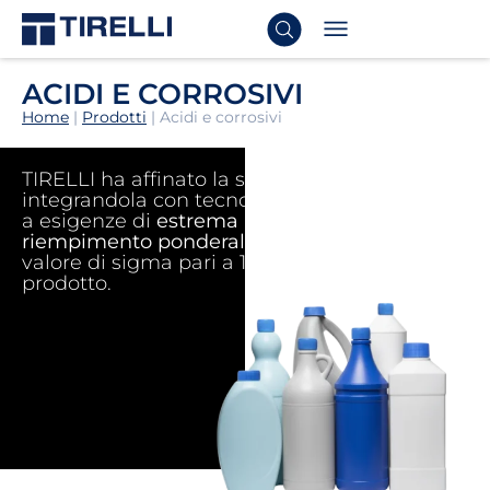
ACIDI E CORROSIVI
Home
|
Prodotti
|
Acidi e corrosivi
TIRELLI ha affinato la sua offerta
integrandola con tecnologie che rispondono
a esigenze di
estrema precisione con il
riempimento ponderale
garantendo un
valore di sigma pari a 1g per pesi fino a 1kg di
prodotto.