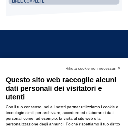
LINEE COMPLETE
Rifiuta cookie non necessari ✕
Questo sito web raccoglie alcuni
dati personali dei visitatori e
utenti
TIRELLI SRL
Con il tuo consenso, noi e i nostri partner utilizziamo i cookie e
tecnologie simili per archiviare, accedere ed elaborare i dati
Via Veronesi, 1 – 46045 Marmirolo (MN), Italia
personali come, ad esempio, la visita al sito web o la
P.iva: 01905710206
personalizzazione degli annunci. Poiché rispettiamo il tuo diritto