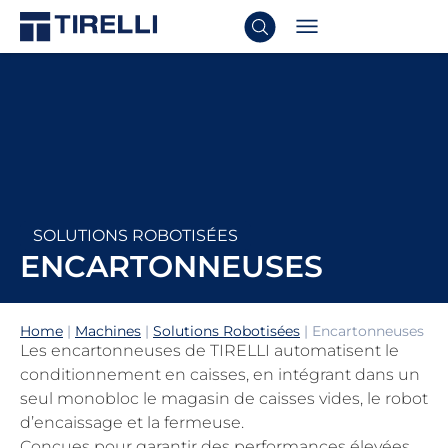
SOLUTIONS ROBOTISÉES
ENCARTONNEUSES
Home
|
Machines
|
Solutions Robotisées
|
Encartonneuses
Les encartonneuses de TIRELLI automatisent le
conditionnement en caisses, en intégrant dans un
seul monobloc le magasin de caisses vides, le robot
d’encaissage et la fermeuse.
Conçues pour garantir des performances élevées,