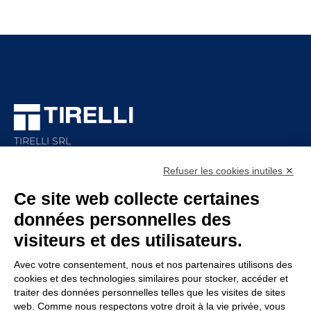
TIRELLI SRL
Via Veronesi, 1 – 46045 Marmirolo (MN), Italy
Refuser les cookies inutiles ✕
P.iva: 01905710206
Ce site web collecte certaines
Capital social: 210.000
€
i.v.
données personnelles des
Rea: MN-208518
visiteurs et des utilisateurs.
ENTERPRISE
POLITIQUE
Avec votre consentement, nous et nos partenaires utilisons des
Service assistance
Whistleblowing
cookies et des technologies similaires pour stocker, accéder et
traiter des données personnelles telles que les visites de sites
Rejoignez-nous
Code d’éthique
web. Comme nous respectons votre droit à la vie privée, vous