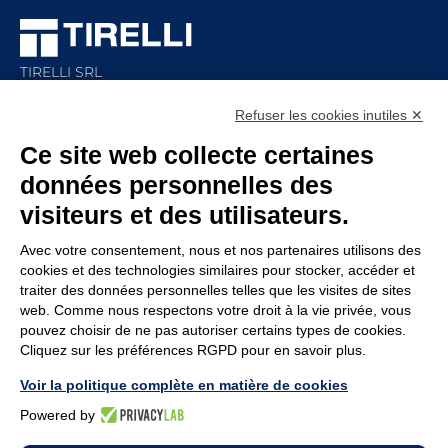
TIRELLI SRL
Via Veronesi, 1 – 46045 Marmirolo (MN), Italy
Refuser les cookies inutiles ✕
P.iva: 01905710206
Ce site web collecte certaines
Capital social: 210.000
€
i.v.
données personnelles des
Rea: MN-208518
visiteurs et des utilisateurs.
ENTERPRISE
POLITIQUE
Avec votre consentement, nous et nos partenaires utilisons des
Service assistance
Whistleblowing
cookies et des technologies similaires pour stocker, accéder et
traiter des données personnelles telles que les visites de sites
Rejoignez-nous
Code d’éthique
web. Comme nous respectons votre droit à la vie privée, vous
Conditions générales
Politique de
pouvez choisir de ne pas autoriser certains types de cookies.
confidentialité
Cliquez sur les préférences RGPD pour en savoir plus.
Mentions légales
Politique des cookies
Voir la politique complète en matière de cookies
Modifier les préférences de
Powered by
cookies