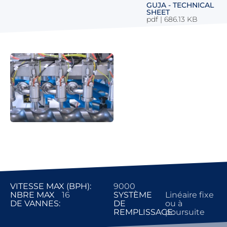
GUJA - TECHNICAL
SHEET
pdf
|
686.13 KB
VITESSE MAX (BPH):
9000
NBRE MAX
16
SYSTÈME
Linéaire fixe
DE VANNES:
DE
ou à
REMPLISSAGE:
poursuite