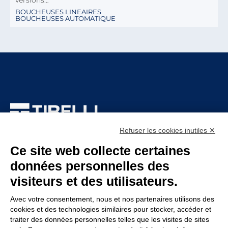
versions…
BOUCHEUSES LINEAIRES
BOUCHEUSES AUTOMATIQUE
TIRELLI SRL
Refuser les cookies inutiles ✕
Via Veronesi, 1 – 46045 Marmirolo (MN), Italy
Ce site web collecte certaines
P.iva: 01905710206
données personnelles des
Capital social: 210.000
€
i.v.
visiteurs et des utilisateurs.
Rea: MN-208518
Avec votre consentement, nous et nos partenaires utilisons des
ENTERPRISE
POLITIQUE
cookies et des technologies similaires pour stocker, accéder et
traiter des données personnelles telles que les visites de sites
Service assistance
Whistleblowing